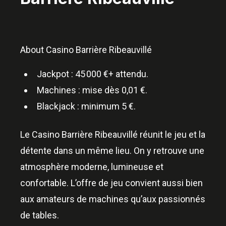
About Casino Barrière Ribeauvillé
Jackpot : 45 000 €+ attendu.
Machines : mise dès 0,01 €.
Blackjack : minimum 5 €.
Le Casino Barrière Ribeauvillé réunit le jeu et la
détente dans un même lieu. On y retrouve une
atmosphère moderne, lumineuse et
confortable. L’offre de jeu convient aussi bien
aux amateurs de machines qu’aux passionnés
de tables.