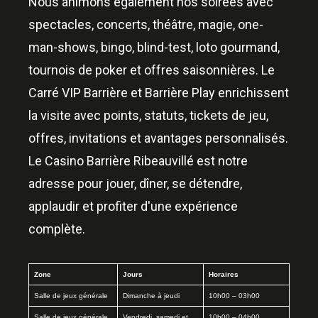
Nous animons également nos soirées avec
spectacles, concerts, théâtre, magie, one-
man-shows, bingo, blind-test, loto gourmand,
tournois de poker et offres saisonnières. Le
Carré VIP Barrière et Barrière Play enrichissent
la visite avec points, statuts, tickets de jeu,
offres, invitations et avantages personnalisés.
Le Casino Barrière Ribeauvillé est notre
adresse pour jouer, dîner, se détendre,
applaudir et profiter d'une expérience
complète.
Zone
Jours
Horaires
Salle de jeux générale
Dimanche à jeudi
10h00 – 03h00
Salle de jeux générale
Vendredi, samedi et
10h00 – 04h00