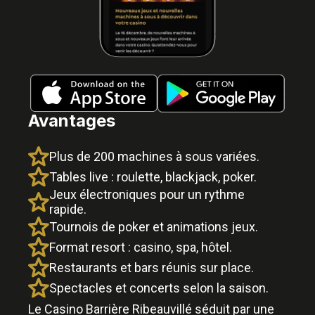
Avantages
Plus de 200 machines à sous variées.
Tables live : roulette, blackjack, poker.
Jeux électroniques pour un rythme
rapide.
Tournois de poker et animations jeux.
Format resort : casino, spa, hôtel.
Restaurants et bars réunis sur place.
Spectacles et concerts selon la saison.
Le Casino Barrière Ribeauvillé séduit par une