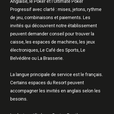
Anglaise, le Poker et l'Ultimate Poker
Progressif avec clarté : mises, jetons, rythme
de jeu, combinaisons et paiements. Les
invités qui découvrent notre établissement
peuvent demander conseil pour trouver la
caisse, les espaces de machines, les jeux
électroniques, Le Café des Sports, Le
Belvédère ou La Brasserie.
La langue principale de service est le français.
Certains espaces du Resort peuvent
accompagner les invités en anglais selon les
besoins.