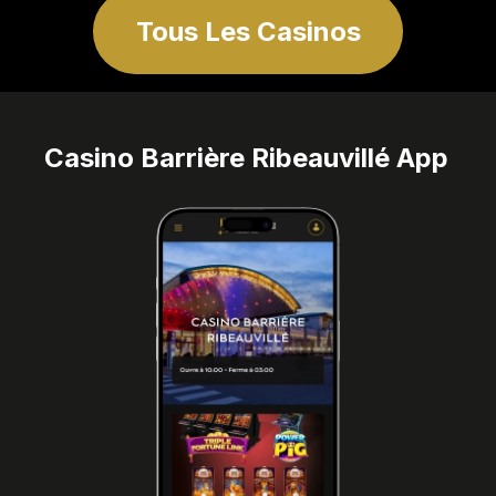
Tous Les Casinos
Casino Barrière Ribeauvillé App