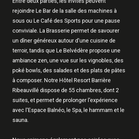
Entre deux parties, les invités peuvent
rejoindre Le Bar de la salle des machines à
sous ou Le Café des Sports pour une pause
conviviale. La Brasserie permet de savourer
un dîner généreux autour d'une cuisine de
terroir, tandis que Le Belvédère propose une
ambiance zen, une vue sur les vignobles, des
poké bowls, des salades et des plats de pâtes
à composer. Notre Hôtel Resort Barrière
Ribeauvillé dispose de 55 chambres, dont 2
suites, et permet de prolonger l'expérience
avec l'Espace Balnéo, le Spa, le hammam et le
sauna.