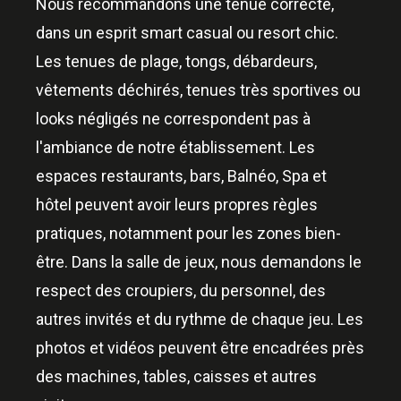
Nous recommandons une tenue correcte,
dans un esprit smart casual ou resort chic.
Les tenues de plage, tongs, débardeurs,
vêtements déchirés, tenues très sportives ou
looks négligés ne correspondent pas à
l'ambiance de notre établissement. Les
espaces restaurants, bars, Balnéo, Spa et
hôtel peuvent avoir leurs propres règles
pratiques, notamment pour les zones bien-
être. Dans la salle de jeux, nous demandons le
respect des croupiers, du personnel, des
autres invités et du rythme de chaque jeu. Les
photos et vidéos peuvent être encadrées près
des machines, tables, caisses et autres