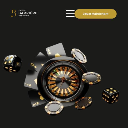
Jouer maintenant