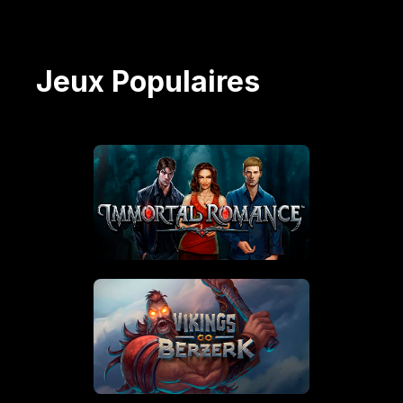
Jeux Populaires
Jouer maintenant
Jouer maintenant