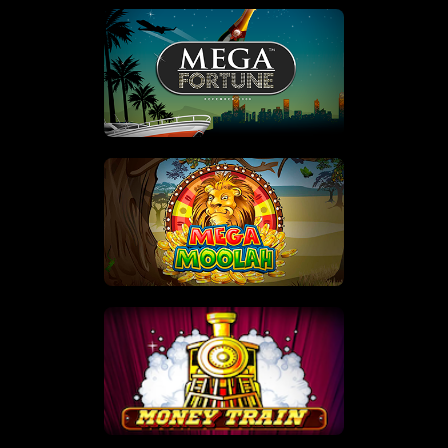
Jouer maintenant
Jouer maintenant
Jouer maintenant